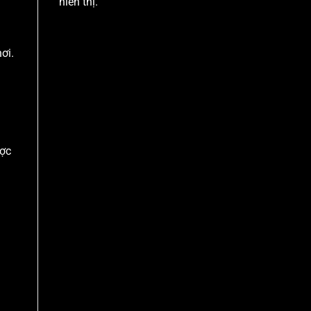
hiển thị.
ơi.
ược