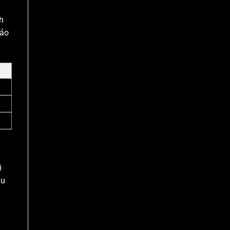
h
bảo
i
ẫu