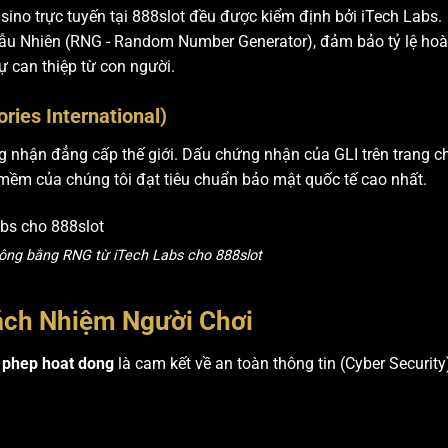
asino trực tuyến tại 888slot đều được kiểm định bởi iTech Labs.
gẫu Nhiên (RNG - Random Number Generator), đảm bảo tỷ lệ ho
 can thiệp từ con người.
ies International)
g nhận đẳng cấp thế giới. Dấu chứng nhận của GLI trên trang c
m của chúng tôi đạt tiêu chuẩn bảo mật quốc tế cao nhất.
ông bằng RNG từ iTech Labs cho 888slot
ách Nhiệm Người Chơi
 phep hoat dong
là cam kết về an toàn thông tin (Cyber Security