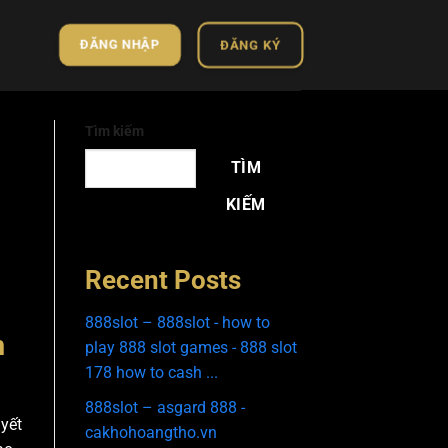
ĐĂNG NHẬP
ĐĂNG KÝ
Tìm kiếm
TÌM
KIẾM
Recent Posts
888slot – 888slot - how to
h
play 888 slot games - 888 slot
178 how to cash ...
888slot – asgard 888 -
uyết
cakhohoangtho.vn