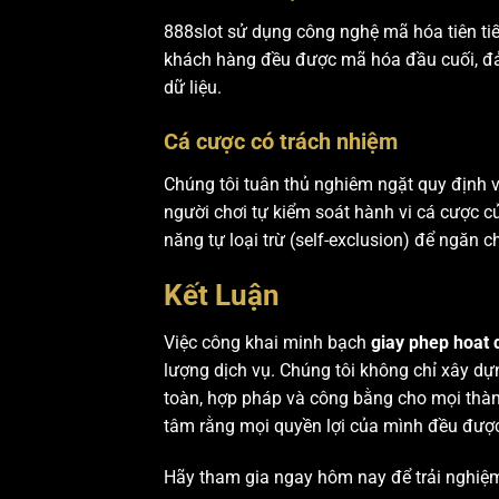
888slot sử dụng công nghệ mã hóa tiên tiế
khách hàng đều được mã hóa đầu cuối, đ
dữ liệu.
Cá cược có trách nhiệm
Chúng tôi tuân thủ nghiêm ngặt quy định v
người chơi tự kiểm soát hành vi cá cược củ
năng tự loại trừ (self-exclusion) để ngăn c
Kết Luận
Việc công khai minh bạch
giay phep hoat
lượng dịch vụ. Chúng tôi không chỉ xây dựn
toàn, hợp pháp và công bằng cho mọi thàn
tâm rằng mọi quyền lợi của mình đều được 
Hãy tham gia ngay hôm nay để trải nghiệm