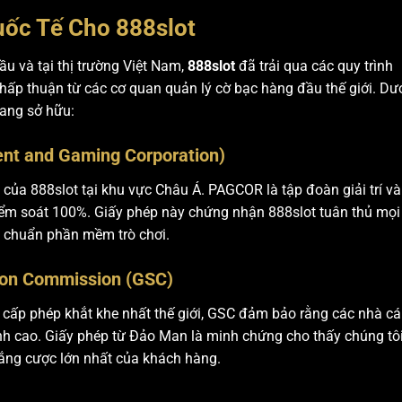
ốc Tế Cho 888slot
u và tại thị trường Việt Nam,
888slot
đã trải qua các quy trình
ấp thuận từ các cơ quan quản lý cờ bạc hàng đầu thế giới. Dư
đang sở hữu:
nt and Gaming Corporation)
 của 888slot tại khu vực Châu Á. PAGCOR là tập đoàn giải trí và
kiểm soát 100%. Giấy phép này chứng nhận 888slot tuân thủ mọi
y chuẩn phần mềm trò chơi.
sion Commission (GSC)
 cấp phép khắt khe nhất thế giới, GSC đảm bảo rằng các nhà cá
hính cao. Giấy phép từ Đảo Man là minh chứng cho thấy chúng tô
thắng cược lớn nhất của khách hàng.