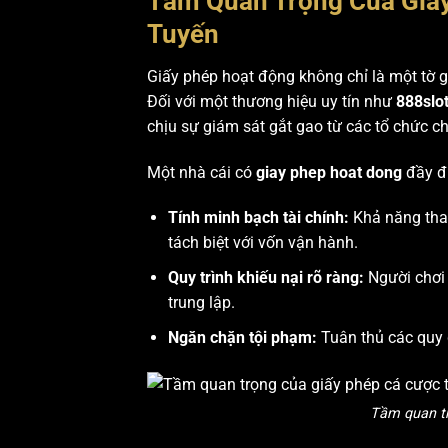
Tầm Quan Trọng Của Giấy
Tuyến
Giấy phép hoạt động không chỉ là một tờ g
Đối với một thương hiệu uy tín như
888slo
chịu sự giám sát gắt gao từ các tổ chức ch
Một nhà cái có
giay phep hoat dong
đầy đ
Tính minh bạch tài chính:
Khả năng than
tách biệt với vốn vận hành.
Quy trình khiếu nại rõ ràng:
Người chơi 
trung lập.
Ngăn chặn tội phạm:
Tuân thủ các quy 
Tầm quan tr