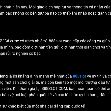
n nhất hiện nay. Mọi giao dịch nạp rút và thông tin cá nhân của
ảm bảo không có bên thứ ba nào có thể xâm nhập hoặc đánh c
ề "Cá cược có trách nhiệm". 888slot cung cấp các công cụ giúp
a mình, bao gồm giới hạn tiền gửi, giới hạn thời gian chơi và tí
hặn rủi ro nghiện cờ bạc.
 dong
là lời khẳng định mạnh mẽ nhất của
888slot
về uy tín và c
g một sân chơi giải trí, mà còn kiến tạo một môi trường đầu tư
h viên. Khi tham gia tại 888SLOT.COM, bạn hoàn toàn có thể a
bảo vệ bởi luật pháp quốc tế và các tổ chức uy tín hàng đầu.
 sự khác biệt của một nhà cái đẳng cấp quốc tế!