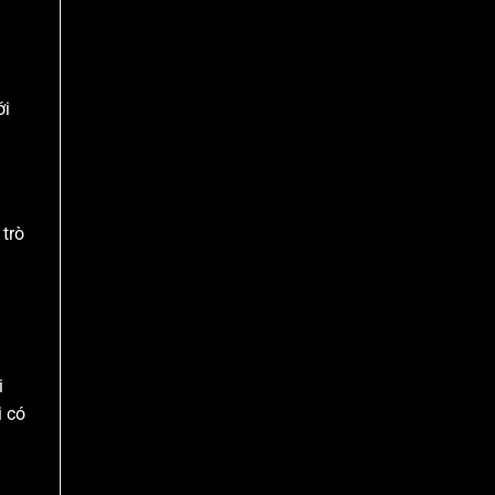
ới
 trò
i
i có