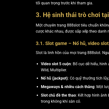
tối quan trọng trước khi tham gia.
3. Hệ sinh thái trò chơi tạ
Một chuyên trang 888slot tiêu chuẩn không 
cược khác nhau, được sắp xếp theo danh 
3.1. Slot game – Nổ hũ, video slot,
Slot là linh hồn của mọi trang 888slot. Ng
Video slot 5 cuộn
: Bố cục dễ hiểu, hình
Wild, Multiplier.
Nổ hũ (jackpot)
: Có quỹ thưởng tích lũy
Megaways & nhiều cách thắng
: Một lư
Slot chủ đề the thao
: Kết hợp hình ảnh
trong không khí sân cỏ.