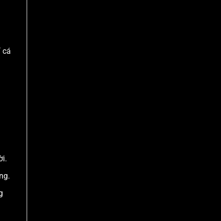
í cá
i.
ng.
g