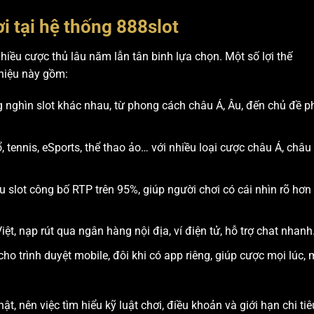
ơi tại hệ thống 888slot
ều cược thủ lâu năm lẫn tân binh lựa chọn. Một số lợi thế
hiệu này gồm:
 nghìn slot khác nhau, từ phong cách châu Á, Âu, đến chủ đề p
, tennis, eSports, thể thao ảo… với nhiều loại cược châu Á, châu
ều slot công bố RTP trên 95%, giúp người chơi có cái nhìn rõ hơn
Việt, nạp rút qua ngân hàng nội địa, ví điện tử, hỗ trợ chat nhanh
 cho trình duyệt mobile, đôi khi có app riêng, giúp cược mọi lúc, 
ật, nên việc tìm hiểu kỹ luật chơi, điều khoản và giới hạn chi tiê