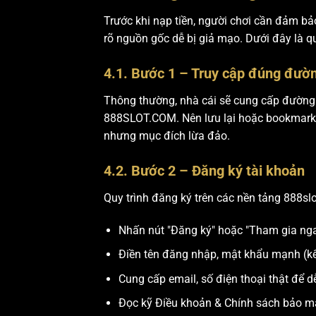
Trước khi nạp tiền, người chơi cần đảm bả
rõ nguồn gốc dễ bị giả mạo. Dưới đây là qu
4.1. Bước 1 – Truy cập đúng đườ
Thông thường, nhà cái sẽ cung cấp đường 
888SLOT.COM. Nên lưu lại hoặc bookmark 
nhưng mục đích lừa đảo.
4.2. Bước 2 – Đăng ký tài khoản
Quy trình đăng ký trên các nền tảng 888sl
Nhấn nút "Đăng ký" hoặc "Tham gia ngay
Điền tên đăng nhập, mật khẩu mạnh (kết
Cung cấp email, số điện thoại thật để d
Đọc kỹ Điều khoản & Chính sách bảo mậ