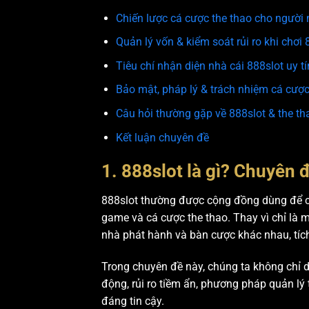
Chiến lược cá cược the thao cho người
Quản lý vốn & kiểm soát rủi ro khi chơi 
Tiêu chí nhận diện nhà cái 888slot uy tí
Bảo mật, pháp lý & trách nhiệm cá cượ
Câu hỏi thường gặp về 888slot & the th
Kết luận chuyên đề
1. 888slot là gì? Chuyên 
888slot thường được cộng đồng dùng để c
game và cá cược the thao. Thay vì chỉ là 
nhà phát hành và bàn cược khác nhau, tíc
Trong chuyên đề này, chúng ta không chỉ dừ
động, rủi ro tiềm ẩn, phương pháp quản lý 
đáng tin cậy.