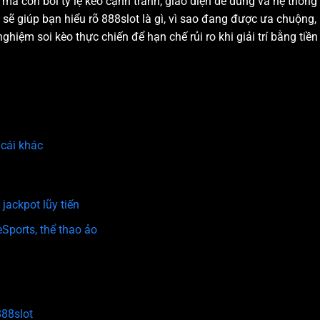
, mà còn bởi tỷ lệ kèo cạnh tranh, giao diện dễ dùng và hệ thống
 sẽ giúp bạn hiểu rõ 888slot là gì, vì sao đang được ưa chuộng,
ghiệm soi kèo thực chiến để hạn chế rủi ro khi giải trí bằng tiền
 cái khác
 jackpot lũy tiến
Sports, thể thao ảo
888slot