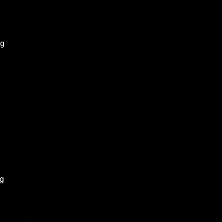
ng
ng