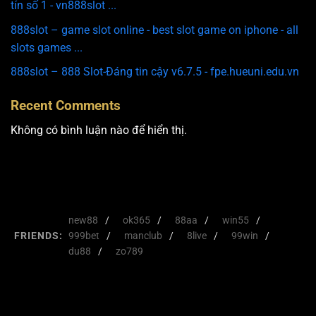
tín số 1 - vn888slot ...
888slot – game slot online - best slot game on iphone - all
slots games ...
888slot – 888 Slot-Đáng tin cậy v6.7.5 - fpe.hueuni.edu.vn
Recent Comments
Không có bình luận nào để hiển thị.
new88
ok365
88aa
win55
FRIENDS:
999bet
manclub
8live
99win
du88
zo789