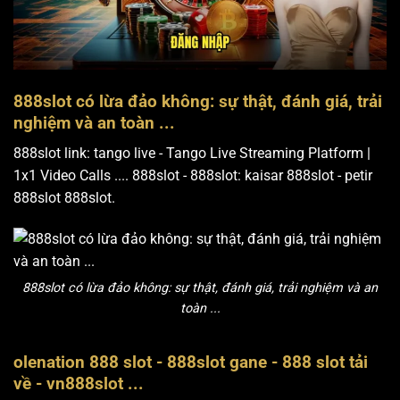
888slot có lừa đảo không: sự thật, đánh giá, trải
nghiệm và an toàn ...
888slot link: tango live - Tango Live Streaming Platform |
1x1 Video Calls .... 888slot - 888slot: kaisar 888slot - petir
888slot 888slot.
888slot có lừa đảo không: sự thật, đánh giá, trải nghiệm và an
toàn ...
olenation 888 slot - 888slot gane - 888 slot tải
về - vn888slot ...