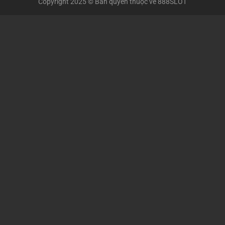
Copyright 2025 © Bản quyền thuộc về
888SLOT